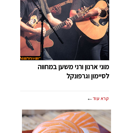
מוני ארנון ורני משען במחווה
לסיימון וגרפונקל
קרא עוד