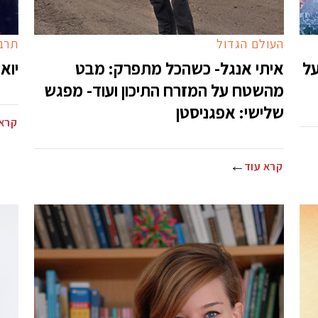
העולם הגדול
תרבו
על
איתי אנגל- כשהכל מתפרק: מבט
יואב קו
מהשטח על המזרח התיכון ועוד- מפגש
שלישי: אפגניסטן
קרא 
קרא עוד