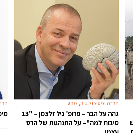
חברה ופסיכולוגיה
,
מדע
חברה
גהה על הבר – פרופ' גיל זלצמן – "13
מיכל
ש
סיבות למה"– על התנהגות של הרס
,
עצמי