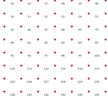
35
36
37
38
39
40
50
51
52
53
54
55
65
66
67
68
69
70
80
81
82
83
84
85
95
96
97
98
99
100
110
111
112
113
114
115
125
126
127
128
129
130
140
141
142
143
144
145