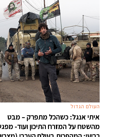
העולם הגדול
איתי אנגל: כשהכל מתפרק – מבט
מהשטח על המזרח התיכון ועוד- מפג
רביעי: המהפכות בעולם הערבי (מצרים