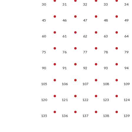
30
31
32
33
34
45
46
47
48
49
60
61
62
63
64
75
76
77
78
79
90
91
92
93
94
105
106
107
108
109
120
121
122
123
124
135
136
137
138
139