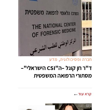
חברה ופסיכולוגיה
,
מדע
ד"ר חן קוגל –ה"CSI הישראלי"–
מסתורי הרפואה המשפטית
קרא עוד