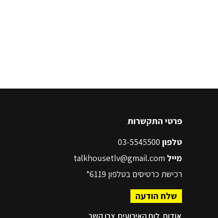
פרטי התקשרות
טלפון
03-5545500
מייל
talkhousetlv@gmail.com
רכישת כרטיסים בטלפון
6119*
שלח הודעה
אודות
לוח האירועים
צרו קשר