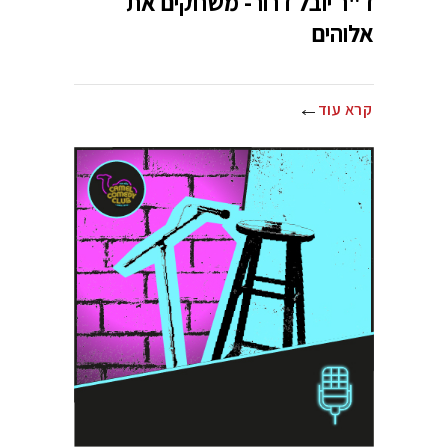
ד"ר יובל דרור- משחקים את
אלוהים
קרא עוד