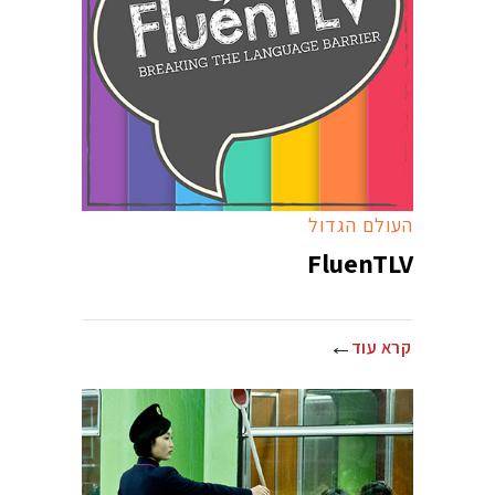
העולם הגדול
FluenTLV
קרא עוד