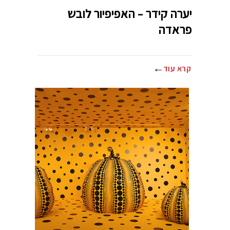
יערה קידר – האפיפיור לובש
פראדה
קרא עוד