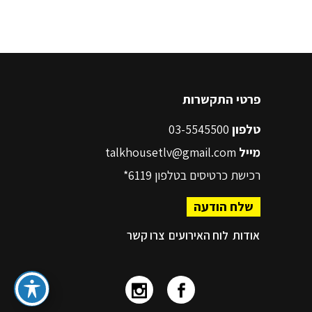
פרטי התקשרות
טלפון
03-5545500
מייל
talkhousetlv@gmail.com
רכישת כרטיסים בטלפון
6119*
שלח הודעה
אודות
לוח האירועים
צרו קשר