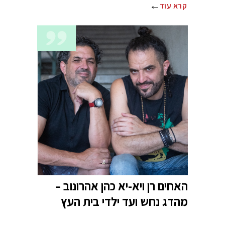
קרא עוד
האחים רן ויא-יא כהן אהרונוב –
מהדג נחש ועד ילדי בית העץ