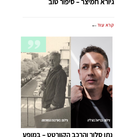
גיורא חמיצר – סיפור טוב
קרא עוד
נתן סלור והרכב הקוורטט – במופע