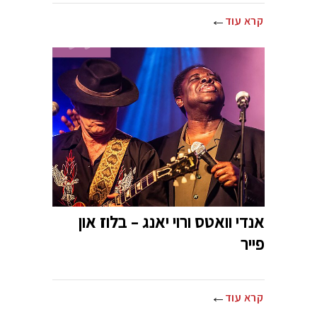
קרא עוד
אנדי וואטס ורוי יאנג – בלוז און
פייר
קרא עוד