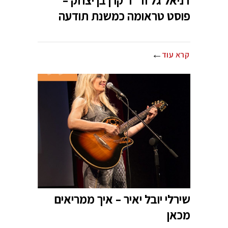
דניאל גל וד"ר קרן בן יצחק –
פוסט טראומה כמשנת תודעה
קרא עוד
שירלי יובל יאיר – איך ממריאים
מכאן