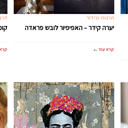
תרבות ובידור
תרבו
יערה קידר – האפיפיור לובש פראדה
קומי
קרא עוד
קרא 