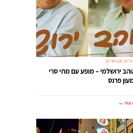
רים אנושיים
הב ירושלמי – מופע עם מתי סרי
עון פרנס
עוד