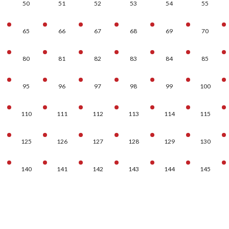
50
51
52
53
54
55
65
66
67
68
69
70
80
81
82
83
84
85
95
96
97
98
99
100
110
111
112
113
114
115
125
126
127
128
129
130
140
141
142
143
144
145