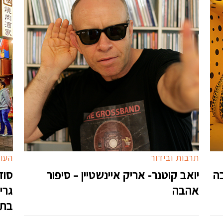
תרבות ובידור
העול
בה
יואב קוטנר- אריק איינשטיין – סיפור
אהבה
גרי
בתר