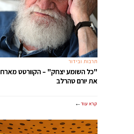
תרבות ובידור
"כל השומע יצחק" – הקוורטט מארח
את יורם טהרלב
קרא עוד