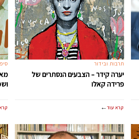
תרבות ובידור
סיפו
יערה קידר – הצבעים הנסתרים של
מאו
פרידה קאלו
ושמ
קרא עוד
קרא 