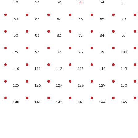
50
51
52
53
54
55
65
66
67
68
69
70
80
81
82
83
84
85
95
96
97
98
99
100
110
111
112
113
114
115
125
126
127
128
129
130
140
141
142
143
144
145