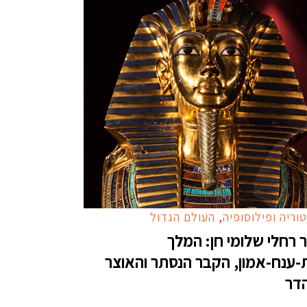
וריה ופילוסופיה
,
העולם הגדול
 רחלי שלומי חן: המלך
-ענח-אמון, הקבר הנסתר והאוצר
דר