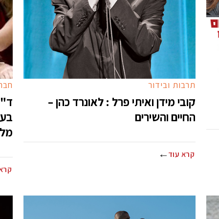
תרבות ובידור
חברה
קובי מידן ואיתי פרל : לאונרד כהן –
ד"ר
החיים והשירים
בעי
מלא
קרא עוד
קרא 