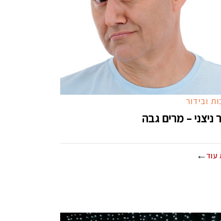
ת ובידור
ר ניצני – מרים גבה
עוד