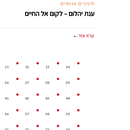
סיפורים אנושיים
ענת יהלום – לקום אל החיים
קרא עוד
11
12
13
14
26
27
28
29
41
42
43
44
56
57
58
59
71
72
73
74