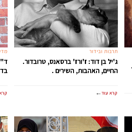
תרבות ובידור
מדע
ג'יל בן דוד: ז'ורז' ברסאנס, טרובדור.
ד"ר
החיים, האהבות, השירים .
בדיו
קרא עוד
קרא 