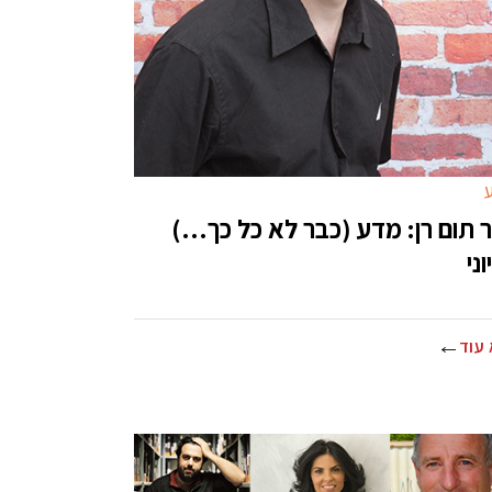
 תום רן: מדע (כבר לא כל כך…)
ני
עוד