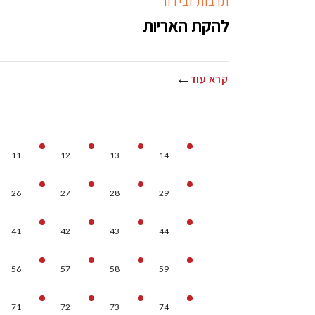
תרבות ובידור
להקת האריות
קרא עוד
11
12
13
14
26
27
28
29
41
42
43
44
56
57
58
59
71
72
73
74