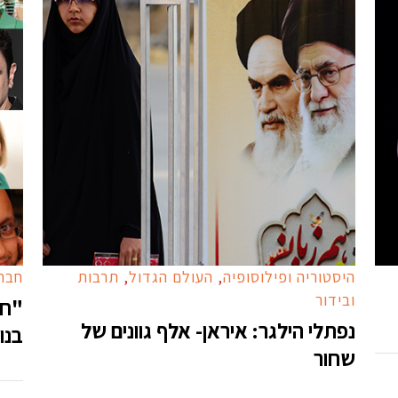
היסטוריה ופילוסופיה
,
העולם הגדול
,
תרבות
חברה
ובידור
"חל
נפתלי הילגר: איראן- אלף גוונים של
בנו
שחור