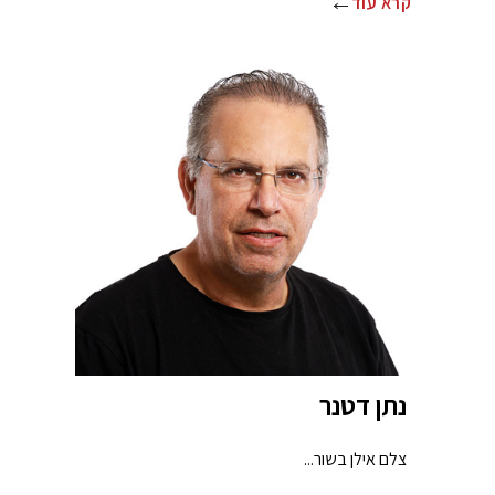
קרא עוד
נתן דטנר
צלם אילן בשור...