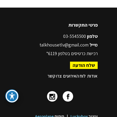
פרטי התקשרות
טלפון
03-5545500
מייל
talkhousetlv@gmail.com
רכישת כרטיסים בטלפון
6119*
שלח הודעה
אודות
לוח האירועים
צרו קשר
עיצוב
Luckybox
|
פיתוח
Aeroplane