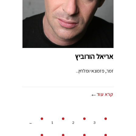
אריאל הורוביץ
זמר, פזמונאי ומלחין...
קרא עוד
←
1
2
3