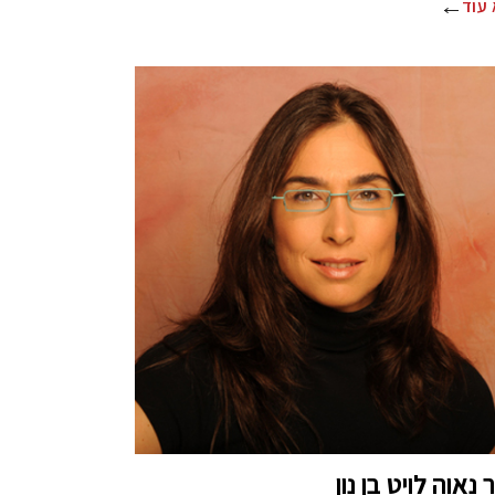
עוד
נאוה לויט בן נון