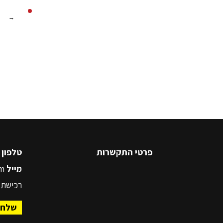
→
פרטי התקשרות
טלפון
5545500
מייל
m
רכישת 
שלח 