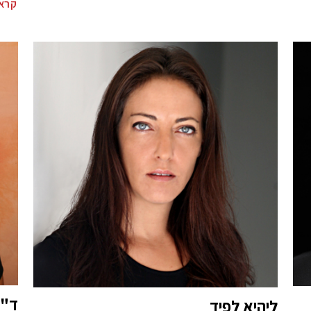
קרא 
ד"ר 
ליהיא לפיד