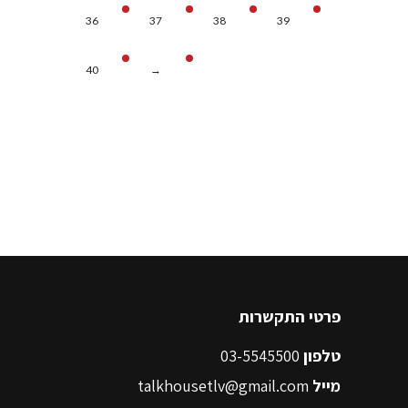
36
37
38
39
40
→
פרטי התקשרות
טלפון
03-5545500
מייל
talkhousetlv@gmail.com