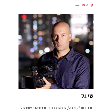
קרא עוד
שי גל
חבר צוות "עובדה", שימש ככתב חברת החדשות של