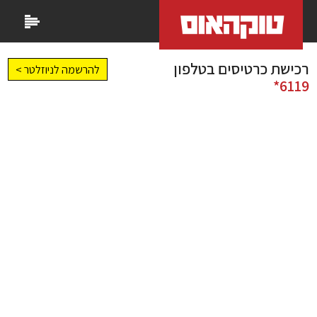
רכישת כרטיסים בטלפון
להרשמה לניוזלטר >
6119*
We are tidying up!
79
Our website
maintenace