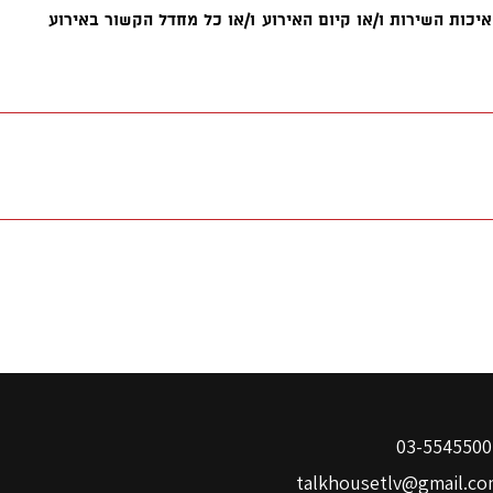
03-
talkhousetlv@gmail.co