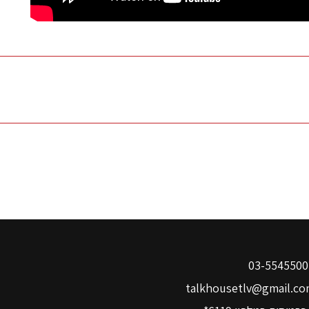
03-
talkhousetlv@gmail.co