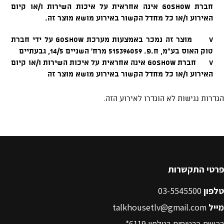
פרטי התקשרות
טלפון
03-5545500
מייל
talkhousetlv@gmail.com
רכישת כרטיסים בטלפון
6119*