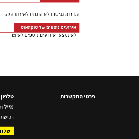
פרטי התקשרות
טלפון
5545500
מייל
m
רכישת 
שלח 