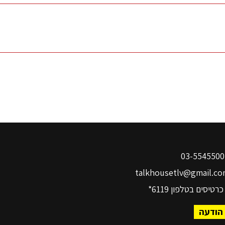
03-
talkhousetlv@gmail.co
כרטיסים בטלפון
6119*
הודעה