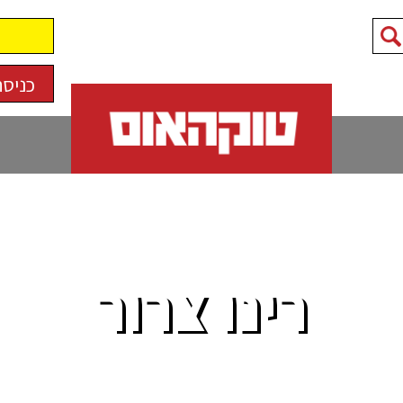
כניסה
רינו צרור