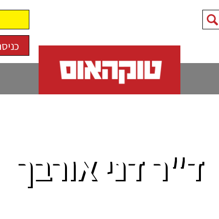
כניסה
ד"ר דני אורבך