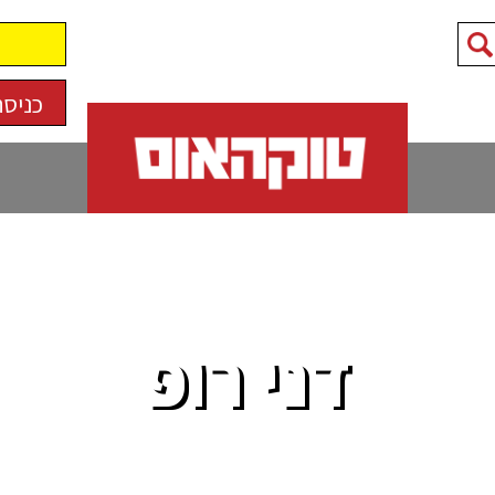
כניסה
דני רופ