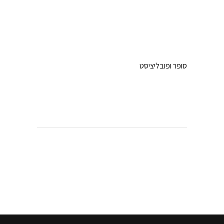
סופר ופובליציסט