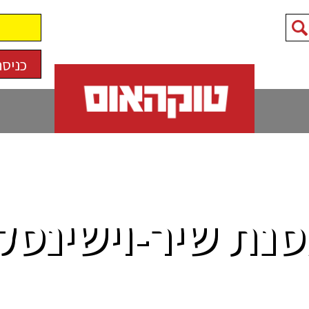
כניסה
נת שיר-וישינסק